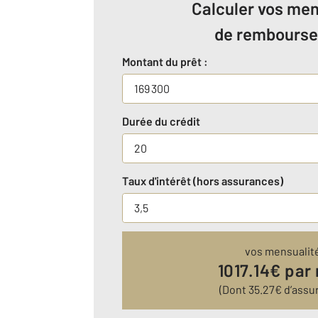
Calculer vos men
de rembours
Montant du prêt :
Durée du crédit
Taux d'intérêt (hors assurances)
vos mensualit
1017.14
€ par
(Dont
35.27
€ d’assu