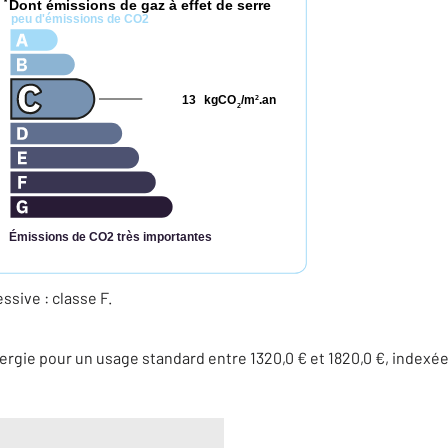
Dont émissions de gaz à effet de serre
*
peu d'émissions de CO2
13
kgCO
/m
.an
2
2
Émissions de CO2 très importantes
ive : classe F.
rgie pour un usage standard entre 1320,0 € et 1820,0 €, indexé