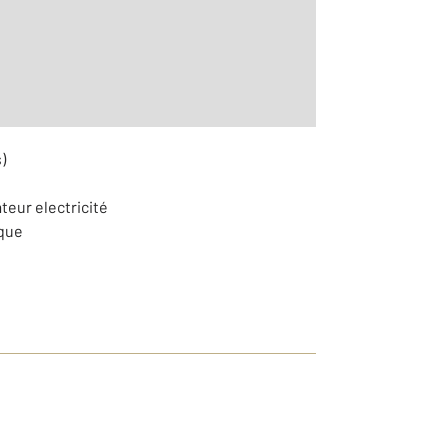
3
)
teur electricité
ique