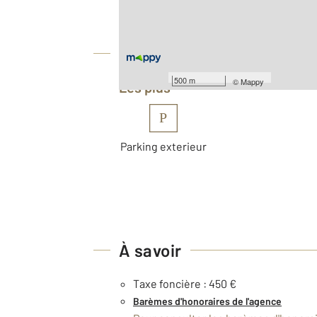
Nombre de pièces : 3
[Voir le détail]
Équipements
500 m
©
Mappy
Les plus
P
Parking exterieur
À savoir
Taxe foncière : 450 €
Barèmes d'honoraires de l'agence