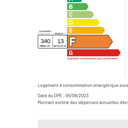
consommation
(énergie primaire)
émissions
340
13
2
2
kWh/m
.an
kg CO
/m
.an
2
logement extrêmement peu performant
Logement à consommation énergétique excess
Date du DPE : 05/06/2023
Montant estimé des dépenses annuelles d'éne