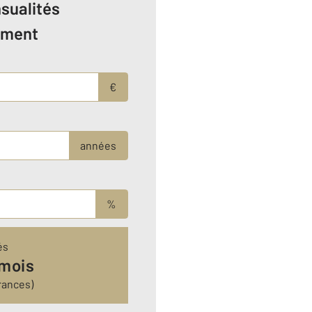
sualités
ement
€
années
%
és
 mois
rances)