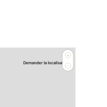
+
Demander la localisation
-
2