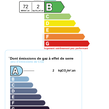
72
2
2
2
kWh/m
.an
kg CO
/m
.an
2
logement extrêmement peu performant
Dont émissions de gaz à effet de serre
*
peu d'émissions de CO2
2
kgCO
/m
.an
2
2