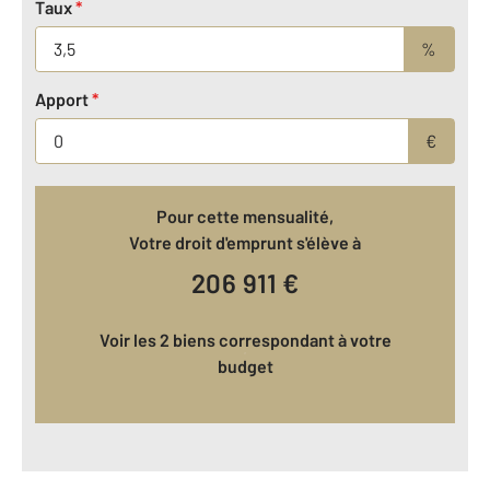
Taux
*
%
Apport
*
€
Pour cette mensualité,
Votre droit d'emprunt s'élève à
206 911
€
Voir les 2 biens correspondant à votre
budget