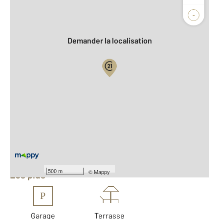
Agence
-
Demander la localisation
Vue globale
2
Surface totale : 126 m
2
Surface habitable : 126 m
Nombre de pièces : 6
[Voir le détail]
Équipements
500 m
©
Mappy
Les plus
P
Garage
Terrasse