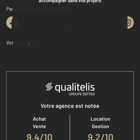
accompagner dans vos projets
Parlons de vous, parlons biens
Contacter l'agence
Demander une estimation
Votre compte :
Accéder à mon compte
Votre agence est notée
Achat
Location
Vente
Gestion
9,4
/
10
9,2/10