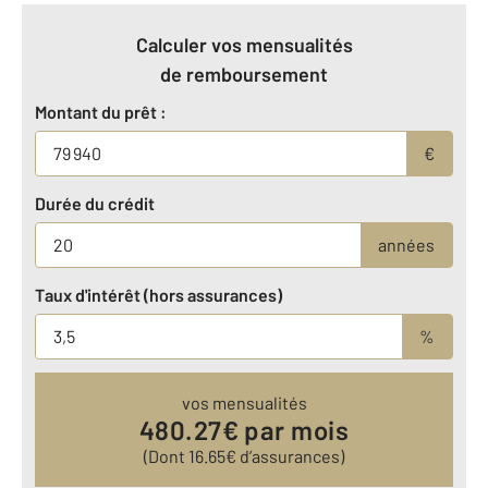
Calculer vos mensualités
de remboursement
Montant du prêt :
€
Durée du crédit
années
Taux d'intérêt (hors assurances)
%
vos mensualités
480.27
€ par mois
(Dont
16.65
€ d’assurances)