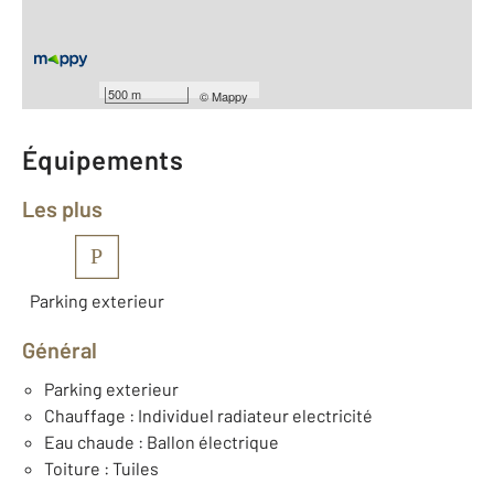
ème
Étage : 2
Nombre de pièces : 1
[Voir le détail]
Type de construction : Traditionnelle
Année construction : 1966
500 m
©
Mappy
Équipements
Les plus
P
Parking exterieur
Général
Parking exterieur
Chauffage : Individuel radiateur electricité
Eau chaude : Ballon électrique
Toiture : Tuiles