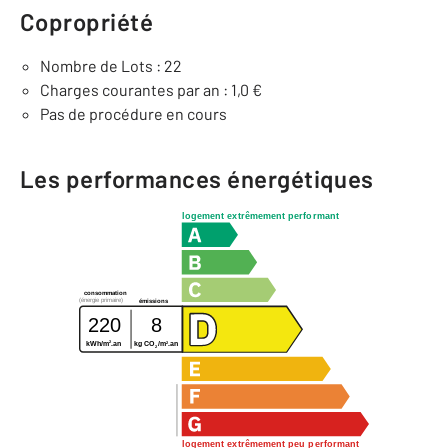
Copropriété
Nombre de Lots : 22
Charges courantes par an : 1,0 €
Pas de procédure en cours
Les performances énergétiques
logement extrêmement performant
consommation
(énergie primaire)
émissions
220
8
2
2
kWh/m
.an
kg CO
/m
.an
2
logement extrêmement peu performant