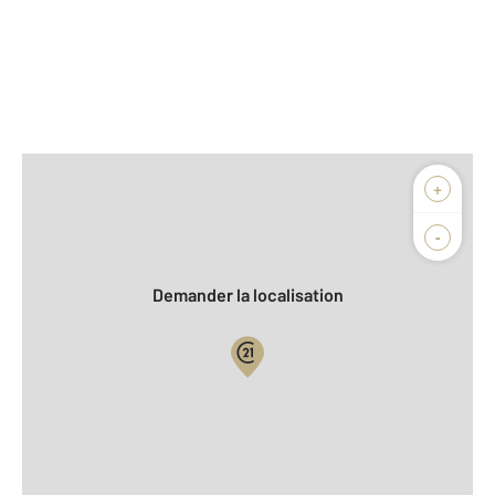
Afficher sur la carte :
+
Agence
Biens vendus
-
Demander la localisation
Vue globale
2
Surface totale : 18,9 m
2
Surface habitable : 18,9 m
Type d'appartement : Studio