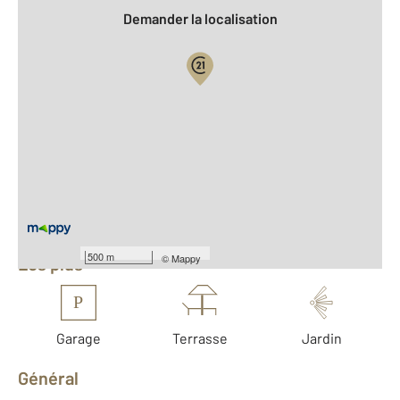
Demander la localisation
Vue globale
2
Surface totale : 73,4 m
2
Surface habitable : 47,7 m
Nombre de pièces : 3
[Voir le détail]
Équipements
500 m
©
Mappy
Les plus
P
Garage
Terrasse
Jardin
Général