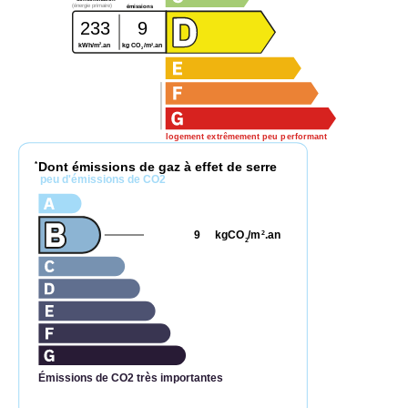
(énergie primaire)
émissions
233
9
2
2
kWh/m
.an
kg CO
/m
.an
2
logement extrêmement peu performant
Dont émissions de gaz à effet de serre
*
peu d'émissions de CO2
9
kgCO
/m
.an
2
2
Émissions de CO2 très importantes