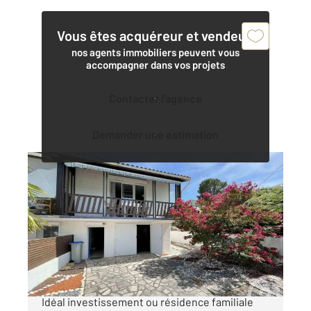
Vous êtes acquéreur et vendeur,
nos agents immobiliers peuvent vous
accompagner dans vos projets
Contacter l'agence
Demander une estimation
LA TRANCHE SUR MER 85
2
115 m
, 6 pièces
Ref : 2091
Maison à vendre
284 000 €
À Vendre Maison mitoyenne La Tranche sur Mer
Idéal investissement ou résidence familiale