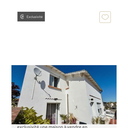
Exclusivité
LA TRANCHE SUR MER 85
2
110,95 m
, 5 pièces
Ref : 2458
Maison à vendre
379 900 €
CENTURY 21 Côte de Lumière vous propose en
exclusivité une maison à vendre en