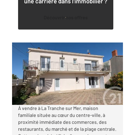
une carrière dans l'immobilier ?
Découvrir nos offres
LA TRANCHE SUR MER 85
2
117,02 m
, 6 pièces
Ref : 3102
Maison à vendre
379 900 €
Visiter le site dédié
À vendre à La Tranche sur Mer, maison
familiale située au cœur du centre-ville, à
proximité immédiate des commerces, des
restaurants, du marché et de la plage centrale.