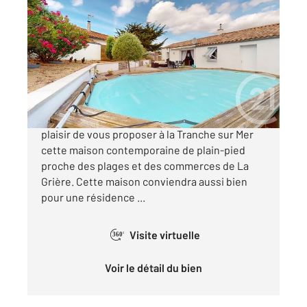
LA TRANCHE SUR MER 85
2
81,64 m
, 4 pièces
Ref : 3105
Maison à vendre
353 900 €
L'agence Century 21 Côte de Lumière a le
plaisir de vous proposer à la Tranche sur Mer
cette maison contemporaine de plain-pied
proche des plages et des commerces de La
Grière. Cette maison conviendra aussi bien
pour une résidence ...
Visite virtuelle
360°
Voir le détail du bien