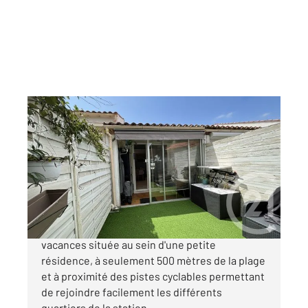
LA TRANCHE SUR MER 85
2
18,74 m
, 2 pièces
Ref : 2103
Maison à vendre
123 400 €
À vendre à La Tranche sur Mer, maison de
vacances située au sein d'une petite
résidence, à seulement 500 mètres de la plage
et à proximité des pistes cyclables permettant
de rejoindre facilement les différents
quartiers de la station ...