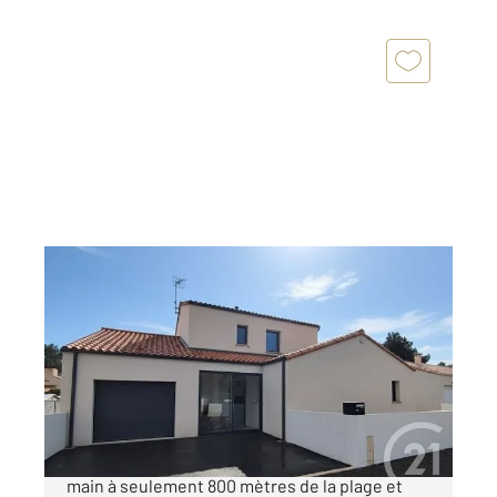
LA TRANCHE SUR MER 85
2
118,78 m
, 6 pièces
Ref : 2940
Maison à vendre
477 000 €
Villa contemporaine de 2018 : le confort clé en
main à seulement 800 mètres de la plage et