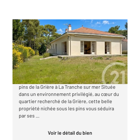
LA TRANCHE SUR MER 85
2
220 m
, 12 pièces
Ref : 2416
Maison à vendre
581 000 €
À vendre Spacieuse maison familiale sous les
pins de la Grière à La Tranche sur mer Située
dans un environnement privilégié, au cœur du
quartier recherché de la Grière, cette belle
propriété nichée sous les pins vous séduira
par ses ...
Voir le détail du bien