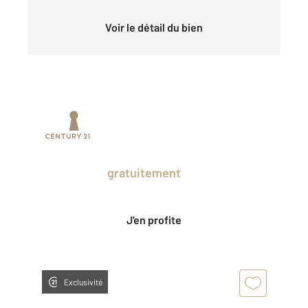
Voir le détail du bien
Prenez un temps d'avance sur le marché
en profitant
gratuitement
des Ventes
Privées CENTURY 21.
J'en profite
Exclusivité