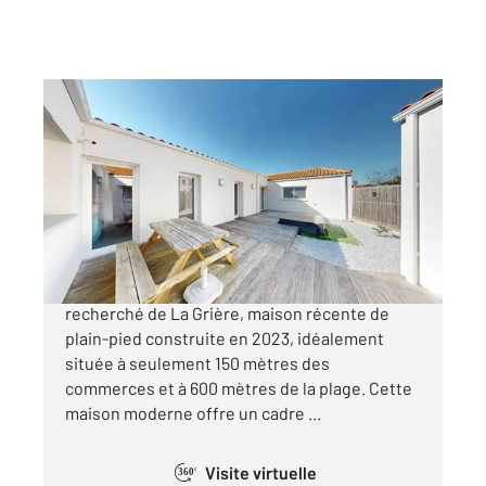
LA TRANCHE SUR MER 85
2
130,10 m
, 6 pièces
Ref : 3013
Maison à vendre
496 380 €
À La Tranche sur Mer, dans le quartier
recherché de La Grière, maison récente de
plain-pied construite en 2023, idéalement
située à seulement 150 mètres des
commerces et à 600 mètres de la plage. Cette
maison moderne offre un cadre ...
Visite virtuelle
360°