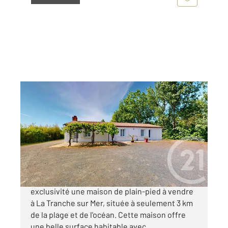
LA TRANCHE SUR MER 85
2
110 m
, 5 pièces
Ref : 3005
Maison à vendre
234 300 €
CENTURY 21 Côte de Lumière vous propose en
exclusivité une maison de plain-pied à vendre
à La Tranche sur Mer, située à seulement 3 km
de la plage et de l'océan. Cette maison offre
une belle surface habitable avec ...