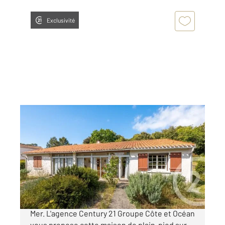
Exclusivité
LA TRANCHE SUR MER 85
2
141,20 m
, 5 pièces
Ref : 3044
Maison à vendre
364 300 €
Quartier des Chênes Verts à La Tranche sur
Mer. L'agence Century 21 Groupe Côte et Océan
vous propose cette maison de plain-pied sur