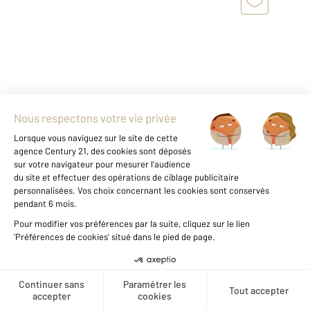
LA TRANCHE SUR MER 85
2
56,56 m
, 4 pièces
Ref : 2540
Maison à vendre
178 000 €
Maison rénovée au calme, proche plage et
centre-ville de la Tranche sur mer L'agence
Century 21 Côte de Lumière vous propose, au
Créer une alerte
fond d'une impasse paisible et à seulement