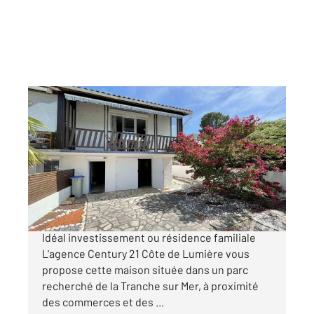
LA TRANCHE SUR MER 85
2
115 m
, 6 pièces
Ref : 2091
Maison à vendre
284 000 €
À Vendre Maison mitoyenne La Tranche sur Mer
Idéal investissement ou résidence familiale
L'agence Century 21 Côte de Lumière vous
propose cette maison située dans un parc
recherché de la Tranche sur Mer, à proximité
des commerces et des ...