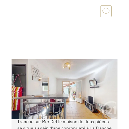
LA TRANCHE SUR MER 85
2
28,96 m
, 2 pièces
Ref : 2931
Maison à vendre
153 700 €
Vente maison 2 pièces de plain-pied à La
Tranche sur Mer Cette maison de deux pièces
se situe au sein d'une copropriété à La Tranche