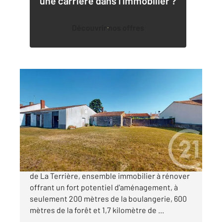
une carrière dans l'immobilier ?
Découvrir nos offres
LA TRANCHE SUR MER 85
2
94,40 m
, 3 pièces
Ref : 2983
Maison à vendre
186 900 €
À vendre à La Tranche sur Mer, dans le quartier
de La Terrière, ensemble immobilier à rénover
offrant un fort potentiel d'aménagement, à
seulement 200 mètres de la boulangerie, 600
mètres de la forêt et 1,7 kilomètre de ...