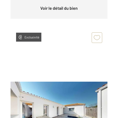
Voir le détail du bien
Exclusivité
LA TRANCHE SUR MER 85
2
130,10 m
, 6 pièces
Ref : 3013
Maison à vendre
496 380 €