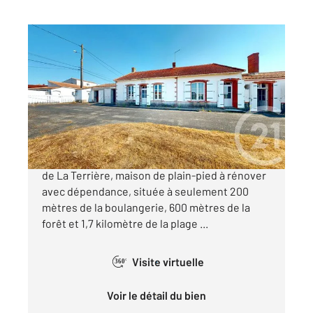
LA TRANCHE SUR MER 85
2
87,95 m
, 4 pièces
Ref : 3148
Maison à vendre
259 900 €
À vendre à La Tranche sur Mer, dans le quartier
de La Terrière, maison de plain-pied à rénover
avec dépendance, située à seulement 200
mètres de la boulangerie, 600 mètres de la
forêt et 1,7 kilomètre de la plage ...
Visite virtuelle
360°
Voir le détail du bien