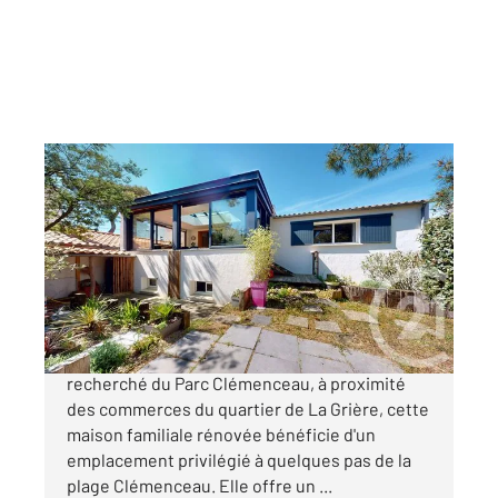
LA TRANCHE SUR MER 85
2
139,61 m
, 9 pièces
Ref : 2842
Maison à vendre
621 900 €
À La Tranche sur Mer, dans le secteur
recherché du Parc Clémenceau, à proximité
des commerces du quartier de La Grière, cette
maison familiale rénovée bénéficie d'un
emplacement privilégié à quelques pas de la
plage Clémenceau. Elle offre un ...