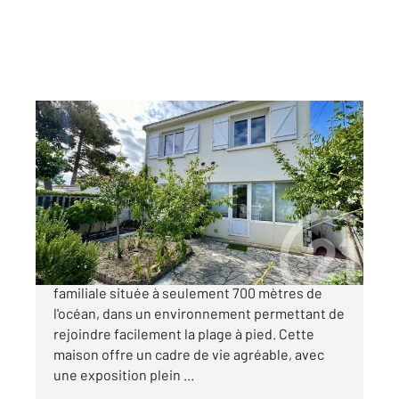
LA TRANCHE SUR MER 85
2
106 m
, 6 pièces
Ref : 1459
Maison à vendre
262 900 €
À vendre à La Tranche sur Mer, maison
familiale située à seulement 700 mètres de
l'océan, dans un environnement permettant de
rejoindre facilement la plage à pied. Cette
maison offre un cadre de vie agréable, avec
une exposition plein ...