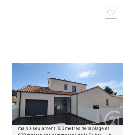
LA TRANCHE SUR MER 85
2
118,78 m
, 6 pièces
Ref : 2940
Maison à vendre
477 000 €
Villa contemporaine de 2018 : le confort clé en
main à seulement 800 mètres de la plage et
900 mètres des commerces de la Grière - LA