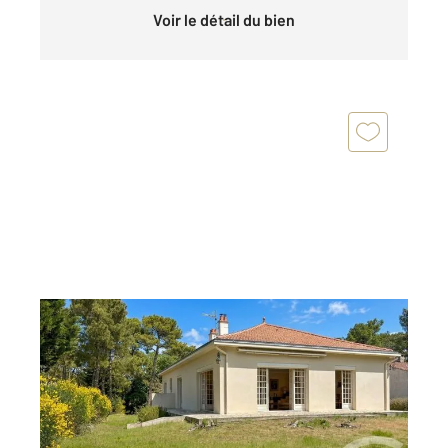
Voir le détail du bien
LA TRANCHE SUR MER 85
2
220 m
, 12 pièces
Ref : 2416
Maison à vendre
581 000 €