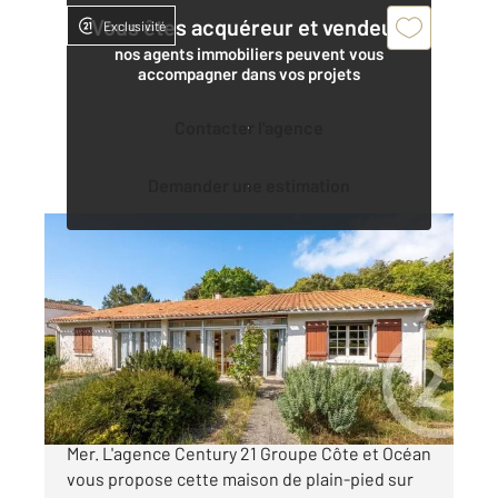
Vous êtes acquéreur et vendeur,
Exclusivité
nos agents immobiliers peuvent vous
accompagner dans vos projets
Contacter l'agence
Demander une estimation
LA TRANCHE SUR MER 85
2
141,20 m
, 5 pièces
Ref : 3044
Maison à vendre
364 300 €
Quartier des Chênes Verts à La Tranche sur
Mer. L'agence Century 21 Groupe Côte et Océan
vous propose cette maison de plain-pied sur