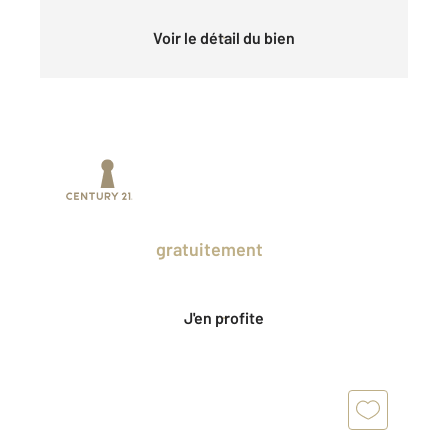
Voir le détail du bien
Prenez un temps d'avance sur le marché
en profitant
gratuitement
des Ventes
Privées CENTURY 21.
J'en profite