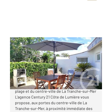
LA TRANCHE SUR MER 85
2
86,95 m
, 5 pièces
Ref : 2536
Maison à vendre
271 000 €
Maison 5 pièces à seulement 600 mètres de la
plage et du centre-ville de La Tranche-sur-Mer
L'agence Century 21 Côte de Lumière vous
propose, aux portes du centre-ville de La
Tranche-sur-Mer, à proximité immédiate des