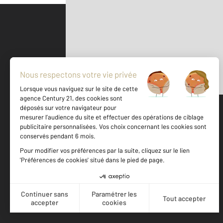
Parlons de vous, parlons biens
500 m
©
Mappy
Votre agence est notée
Achat
Location
Vente
Gestion
9,4
/
10
9,2/10