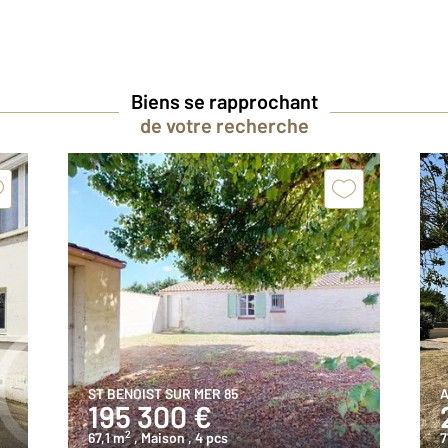
Biens se rapprochant
de votre recherche
ST BENOIST SUR MER 85
A
195 300 €
2
67,1 m
, Maison
, 4 pcs
7