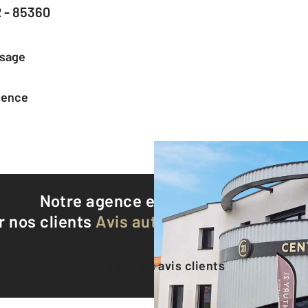
 - 85360
ssage
agence
Notre agence est notée
9,4/10
r nos clients
Avis authentifiés par Qualite
Voir tous les avis clients