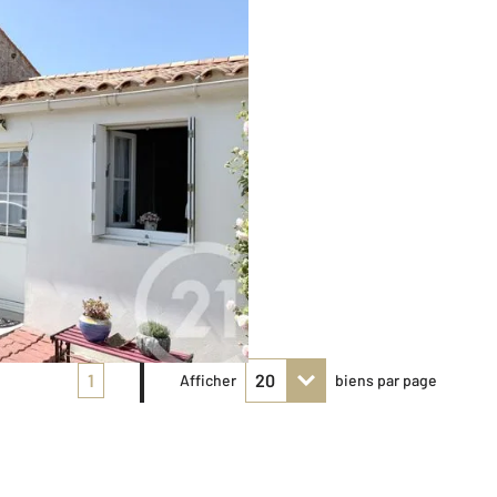
1
Afficher
biens par page