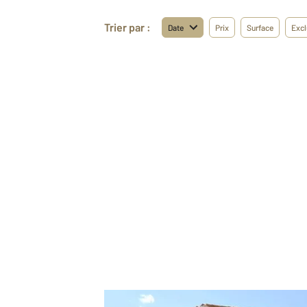
Trier par :
Date
Prix
Surface
Excl