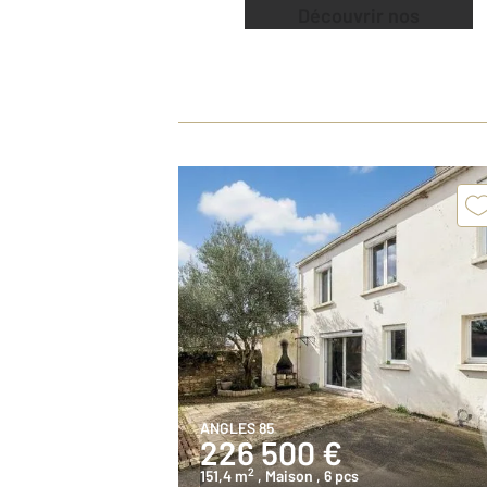
Découvrir nos
offres
ANGLES 85
226 500 €
2
151,4 m
, Maison
, 6 pcs