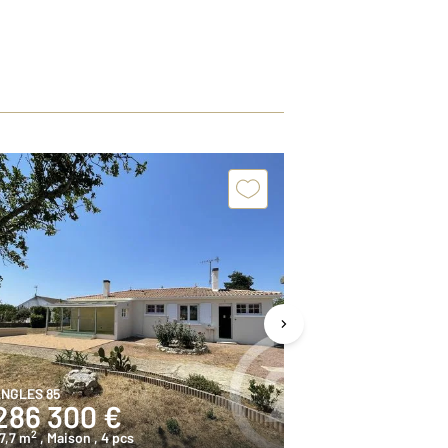
NGLES 85
ANGLES 85
286 300 €
268 100
2
2
7,7 m
, Maison
, 4 pcs
92 m
, Maison
,