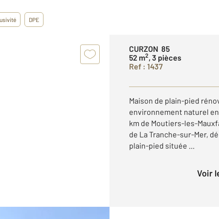
usivité
DPE
CURZON 85
2
52 m
, 3 pièces
Ref : 1437
Maison de plain-pied rén
environnement naturel en
km de Moutiers-les-Mauxfa
de La Tranche-sur-Mer, d
plain-pied située ...
Voir 