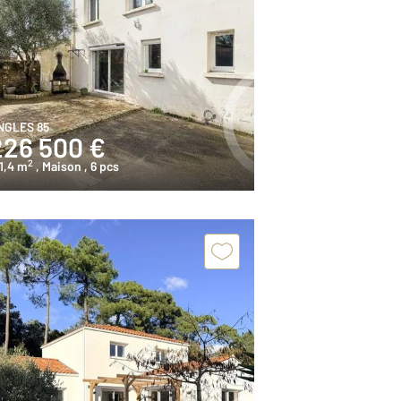
NGLES 85
226 500 €
2
1,4 m
, Maison
, 6 pcs