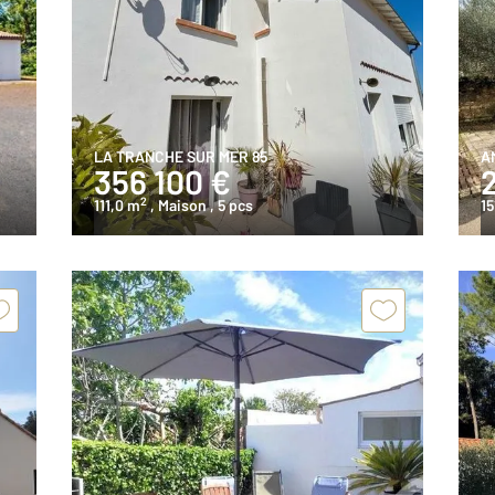
LA TRANCHE SUR MER 85
A
356 100 €
2
111,0 m
, Maison
, 5 pcs
15