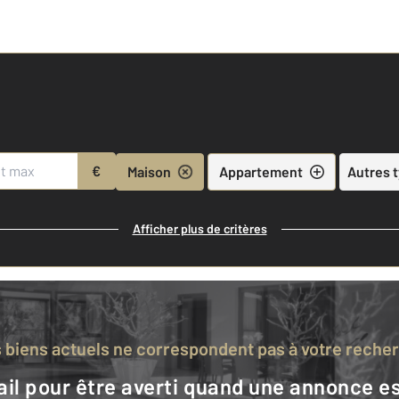
€
Maison
Appartement
Autres 
Afficher plus de critères
s biens actuels ne correspondent pas à votre reche