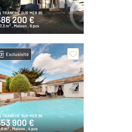
A TRANCHE SUR MER 85
586 200 €
2
7,3 m
, Maison
, 6 pcs
Exclusivité
A TRANCHE SUR MER 85
353 900 €
2
,6 m
, Maison
, 4 pcs