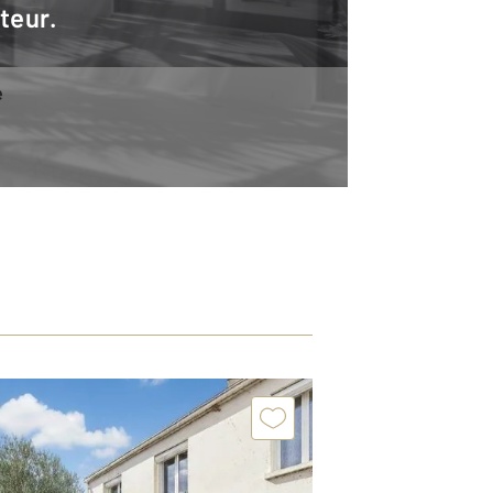
teur.
e