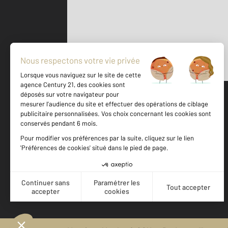
Parlons de vous, parlons biens
500 m
©
Mappy
Votre agence est notée
Achat
Location
Vente
Gestion
9,4
/
10
9,2/10