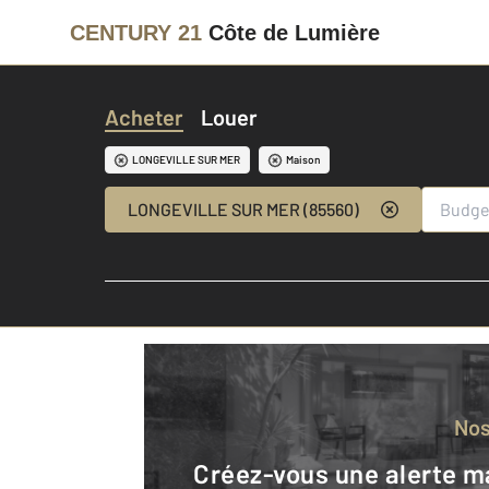
CENTURY 21
Côte de Lumière
Acheter
Louer
LONGEVILLE SUR MER
Maison
LONGEVILLE SUR MER (85560)
No
Créez-vous une alerte mail pour être averti quand une annonce est en ligne et consultez la