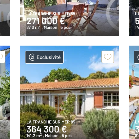
LA TRANCHE SUR MER 85
L
271 000 €
2
87,0 m
, Maison
, 5 pcs
14
Exclusivité
LA TRANCHE SUR MER 85
L
364 300 €
2
141,2 m
, Maison
, 5 pcs
81