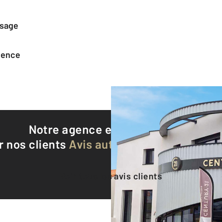
ssage
agence
Notre agence est notée
9,4/10
r nos clients
Avis authentifiés par Qualite
Voir tous les avis clients